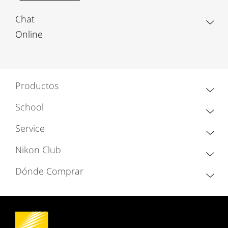
Chat
Online
Productos
School
Service
Nikon Club
Dónde Comprar