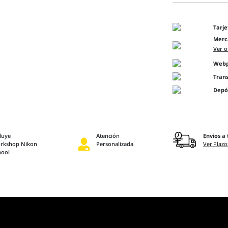
Tarje
Merc
Ver o
Webpa
Tran
Depó
luye
Atención
Envios a 
rkshop Nikon
Personalizada
Ver Plazo
hool