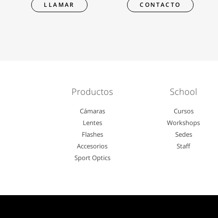
LLAMAR
CONTACTO
Productos
School
Cámaras
Cursos
Lentes
Workshops
Flashes
Sedes
Accesorios
Staff
Sport Optics