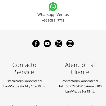
Whatsapp Ventas
+56 9 3391 7713
Contacto
Atención al
Service
Cliente
stecnico@nikoncenter.cl
contacto@nikoncenter.cl
Lun/Vie. de 9 a 14 y 15 a 19 hs.
Tel.
+56 2 22340210
Anexo: 100
Lun/Vie. de 9 a 18 hs.