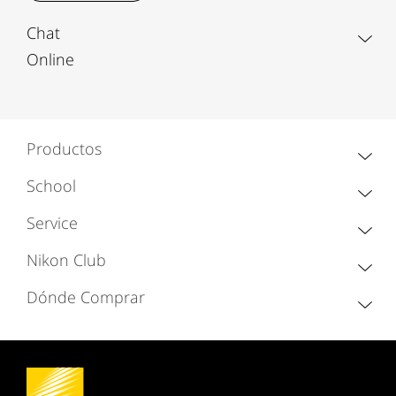
Chat
Online
Productos
School
Service
Nikon Club
Dónde Comprar