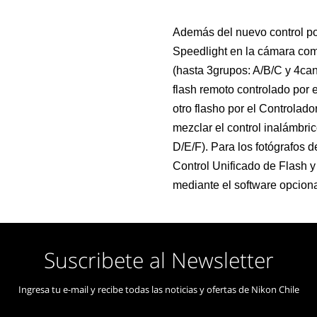
Además del nuevo control p
Speedlight en la cámara com
(hasta 3grupos: A/B/C y 4can
flash remoto controlado por 
otro flasho por el Controla
mezclar el control inalámbric
D/E/F). Para los fotógrafos 
Control Unificado de Flash 
mediante el software opciona
Suscribete al Newsletter
Ingresa tu e-mail y recibe todas las noticias y ofertas de Nikon Chile