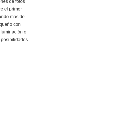
ones de fotos
e el primer
rando mas de
equeño con
iluminación o
 posibilidades