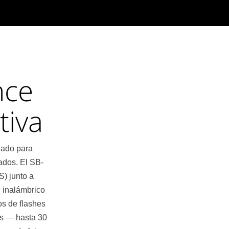
nce
tiva
ñado para
ados. El SB-
) junto a
l inalámbrico
os de flashes
es — hasta 30