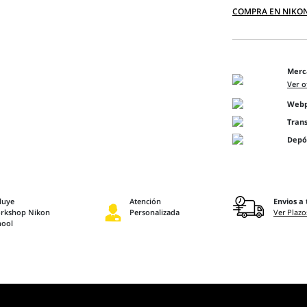
COMPRA EN NIKO
Merc
Ver o
Webpa
Tran
Depó
luye
Atención
Envios a 
rkshop Nikon
Personalizada
Ver Plazo
hool