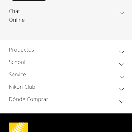
Chat
Online
Productos
School
Service
Nikon Club
Dónde Comprar