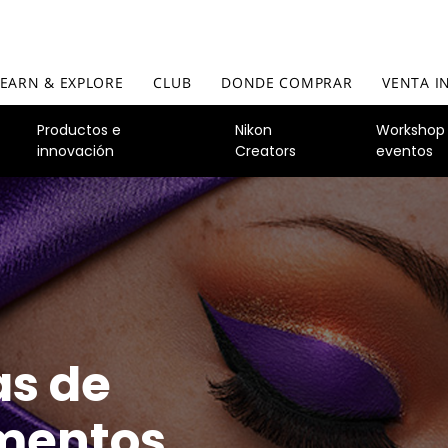
LEARN & EXPLORE
CLUB
DONDE COMPRAR
VENTA I
Productos e
Nikon
Workshop
innovación
Creators
eventos
s de
a
 cámaras
mentos
n