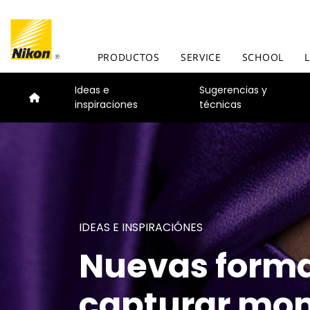
PRODUCTOS
SERVICE
SCHOOL
Ideas e
Sugerencias y
inspiraciones
técnicas
IDEAS E INSPIRACIÓNES
SUGERENCIA Y TÉCNICAS
PRODUCTOS E INNOVACIÓN
Nuevas forma
Dominando l
Lo último en
capturar mo
fotografía co
y tecnología